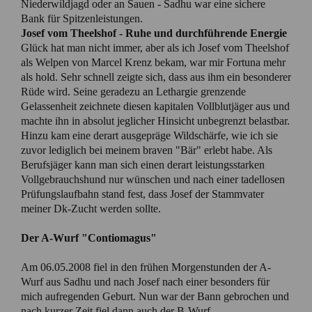
Niederwildjagd oder an Sauen - Sadhu war eine sichere
Bank für Spitzenleistungen.
Josef vom Theelshof - Ruhe und durchführende Energie
Glück hat man nicht immer, aber als ich Josef vom Theelshof
als Welpen von Marcel Krenz bekam, war mir Fortuna mehr
als hold. Sehr schnell zeigte sich, dass aus ihm ein besonderer
Rüde wird. Seine geradezu an Lethargie grenzende
Gelassenheit zeichnete diesen kapitalen Vollblutjäger aus und
machte ihn in absolut jeglicher Hinsicht unbegrenzt belastbar.
Hinzu kam eine derart ausgepräge Wildschärfe, wie ich sie
zuvor lediglich bei meinem braven "Bär" erlebt habe. Als
Berufsjäger kann man sich einen derart leistungsstarken
Vollgebrauchshund nur wünschen und nach einer tadellosen
Prüfungslaufbahn stand fest, dass Josef der Stammvater
meiner Dk-Zucht werden sollte.
Der A-Wurf "Contiomagus"
Am 06.05.2008 fiel in den frühen Morgenstunden der A-
Wurf aus Sadhu und nach Josef nach einer besonders für
mich aufregenden Geburt. Nun war der Bann gebrochen und
nach kurzer Zeit fiel dann auch der B-Wurf.