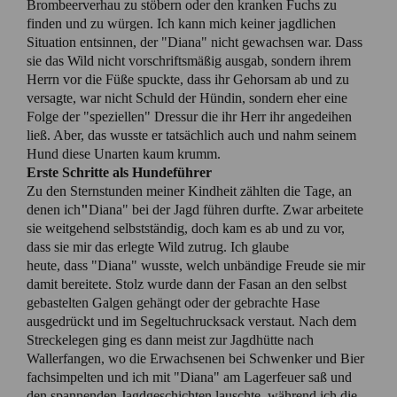
Brombeerverhau zu stöbern oder den kranken Fuchs zu
finden und zu würgen. Ich kann mich keiner jagdlichen
Situation entsinnen, der "Diana" nicht gewachsen war. Dass
sie das Wild nicht vorschriftsmäßig ausgab, sondern ihrem
Herrn vor die Füße spuckte, dass ihr Gehorsam ab und zu
versagte, war nicht Schuld der Hündin, sondern eher eine
Folge der "speziellen" Dressur die ihr Herr ihr angedeihen
ließ. Aber, das wusste er tatsächlich auch und nahm seinem
Hund diese Unarten kaum krumm.
Erste Schritte als Hundeführer
Zu den Sternstunden meiner Kindheit zählten die Tage, an
denen ich
"
Diana" bei der Jagd führen durfte. Zwar arbeitete
sie weitgehend selbstständig, doch kam es ab und zu vor,
dass sie mir das erlegte Wild zutrug. Ich glaube
heute, dass "Diana" wusste, welch unbändige Freude sie mir
damit bereitete. Stolz wurde dann der Fasan an den selbst
gebastelten Galgen gehängt oder der gebrachte Hase
ausgedrückt und im Segeltuchrucksack verstaut. Nach dem
Streckelegen ging es dann meist zur Jagdhütte nach
Wallerfangen, wo die Erwachsenen bei Schwenker und Bier
fachsimpelten und ich mit "Diana" am Lagerfeuer saß und
den spannenden Jagdgeschichten lauschte, während ich die