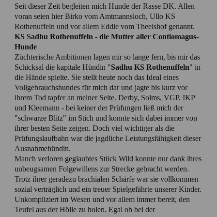
Seit dieser Zeit begleiten mich Hunde der Rasse DK. Allen
voran seien hier Birko vom Amtmannsloch, Ullo KS
Rothenuffeln und vor allem Eddie vom Theelshof genannt.
KS Sadhu Rothenuffeln - die Mutter aller Contiomagus-
Hunde
Züchterische Ambitionen lagen mir so lange fern, bis mir das
Schicksal die kapitale Hündin "
Sadhu KS Rothenuffeln
" in
die Hände spielte. Sie stellt heute noch das Ideal eines
Vollgebrauchshundes für mich dar und jagte bis kurz vor
ihrem Tod tapfer an meiner Seite. Derby, Solms, VGP, IKP
und Kleemann - bei keiner der Prüfungen ließ mich der
"schwarze Blitz" im Stich und konnte sich dabei immer von
ihrer besten Seite zeigen. Doch viel wichtiger als die
Prüfungslaufbahn war die jagdliche Leistungsfähigkeit dieser
Ausnahmehündin.
Manch verloren geglaubtes Stück Wild konnte nur dank ihres
unbeugsamen Folgewillens zur Strecke gebracht werden.
Trotz ihrer geradezu brachialen Schärfe war sie vollkommen
sozial verträglich und ein treuer Spielgefährte unserer Kinder.
Unkompliziert im Wesen und vor allem immer bereit, den
Teufel aus der Hölle zu holen. Egal ob bei der