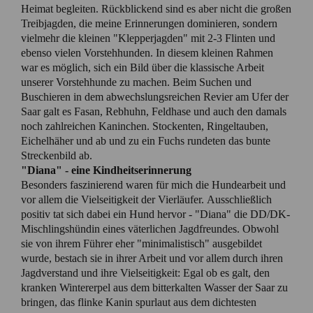
Heimat begleiten. Rückblickend sind es aber nicht die großen
Treibjagden, die meine Erinnerungen dominieren, sondern
vielmehr die kleinen "Klepperjagden" mit 2-3 Flinten und
ebenso vielen Vorstehhunden. In diesem kleinen Rahmen
war es möglich, sich ein Bild über die klassische Arbeit
unserer Vorstehhunde zu machen. Beim Suchen und
Buschieren in dem abwechslungsreichen Revier am Ufer der
Saar galt es Fasan, Rebhuhn, Feldhase und auch den damals
noch zahlreichen Kaninchen. Stockenten, Ringeltauben,
Eichelhäher und ab und zu ein Fuchs rundeten das bunte
Streckenbild ab.
"Diana" - eine Kindheitserinnerung
Besonders faszinierend waren für mich die Hundearbeit und
vor allem die Vielseitigkeit der Vierläufer. Ausschließlich
positiv tat sich dabei ein Hund hervor - "Diana" die DD/DK-
Mischlingshündin eines väterlichen Jagdfreundes. Obwohl
sie von ihrem Führer eher "minimalistisch" ausgebildet
wurde, bestach sie in ihrer Arbeit und vor allem durch ihren
Jagdverstand und ihre Vielseitigkeit: Egal ob es galt, den
kranken Wintererpel aus dem bitterkalten Wasser der Saar zu
bringen, das flinke Kanin spurlaut aus dem dichtesten