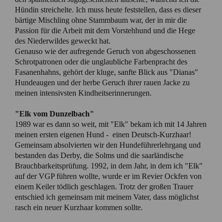
Hündin streichelte. Ich muss heute feststellen, dass es dieser
bärtige Mischling ohne Stammbaum war, der in mir die
Passion für die Arbeit mit dem Vorstehhund und die Hege
des Niederwildes geweckt hat.
Genauso wie der aufregende Geruch von abgeschossenen
Schrotpatronen oder die unglaubliche Farbenpracht des
Fasanenhahns, gehört der kluge, sanfte Blick aus "Dianas"
Hundeaugen und der herbe Geruch ihrer rauen Jacke zu
meinen intensivsten Kindheitserinnerungen.
"Elk vom Dunzelbach"
1989 war es dann so weit, mit "Elk" bekam ich mit 14 Jahren
meinen ersten eigenen Hund - einen Deutsch-Kurzhaar!
Gemeinsam absolvierten wir den Hundeführerlehrgang und
bestanden das Derby, die Solms und die saarländische
Brauchbarkeitsprüfung. 1992, in dem Jahr, in dem ich "Elk"
auf der VGP führen wollte, wurde er im Revier Ockfen von
einem Keiler tödlich geschlagen. Trotz der großen Trauer
entschied ich gemeinsam mit meinem Vater, dass möglichst
rasch ein neuer Kurzhaar kommen sollte.