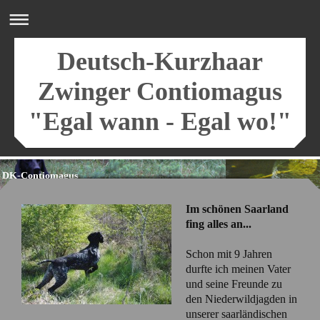
Deutsch-Kurzhaar
Zwinger Contiomagus
"Egal wann - Egal wo!"
DK-Contiomagus
Im schönen Saarland
fing alles an...
Schon mit 9 Jahren
durfte ich meinen Vater
und seine Freunde zu
den Niederwildjagden in
unserer saarländischen